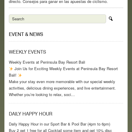
directo. Consejos para ganar en las apuestas de ciclismo.
EVENT & NEWS
WEEKLY EVENTS
Weekly Events at Peninsula Bay Resort Bali
Join Us for Exciting Weekly Events at Peninsula Bay Resort
Bali!
Make your stay even more memorable with our special weekly
activities, delicious dining experiences, and live entertainment.
Whether you’re looking to relax, soci…
DAILY HAPPY HOUR
Daily Happy Hour in our Sport Bar & Pool Bar (4pm to 6pm)
Buy 2 get 1 free for all Cocktail some item and get 10% disc