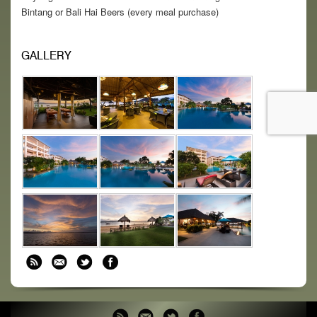
Bintang or Bali Hai Beers (every meal purchase)
GALLERY