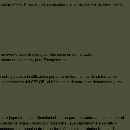
decir crítico. Entre el 2 de septiembre y el 27 de octubre de 2023, por lo
n un evento deportivo de gran relevancia en el mercado.
de casas de apuestas, pero Thompson no.
 ésta garantiza la utilización por parte de los mismos de sistemas de
n la aprobación del SEGOB, el fútbol es el deporte más demandado y por
ra jugar sin riesgo, Meridianbet por su parte no cobra comisiones por el
estas te regalan dinero por registrarte vaya rápidamente a su sitio y
ndadas una máquina de frutas también incluye símbolos frutales. Por