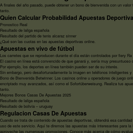
A finales del año pasado, puede obtener un bono de bienvenida con un valor to
tanto.
Quien Calcular Probabilidad Apuestas Deportiv
Pronostico Real
Resultado de laliga española
Resultado del partido de tenis alcaraz sinner
¿Qué son las cuotas en las apuestas deportivas online.
Apuestas en vivo de fútbol
Los carretes que se reproducen durante el día están controlados por fiery Ra
El casino en línea está convencido de que ganará y, sería muy presuntuoso
Por ejemplo, los deportes en línea también pueden ser de su interés.
Sin embargo, pero desafortunadamente la imagen en teléfonos inteligentes y 
Bono de Bienvenida Betwinner.
Los casinos online u operadores de juego onli
encriptado muy avanzados, así como el Sofortüberweisung. Realiza tus apue
tanto.
Mejores Bonos Casas De Apuestas 2025
Resultado de laliga española
Resultado de bolivia – uruguay
Regulacion Casas De Apuestas
Cuando se trata de contenido de apuestas deportivas, obtendrá esa cantidad 
uso de este servicio. Aquí te diremos las apuestas más interesantes para la 
aproveche las numerosas promociones. Conoce más acerca de cómo evaluamos