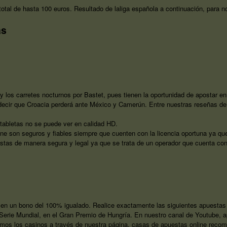
tal de hasta 100 euros. Resultado de laliga española a continuación, para no 
as
 y los carretes nocturnos por Bastet, pues tienen la oportunidad de apostar e
 decir que Croacia perderá ante México y Camerún. Entre nuestras reseñas 
tabletas no se puede ver en calidad HD.
ne son seguros y fiables siempre que cuenten con la licencia oportuna ya que
stas de manera segura y legal ya que se trata de un operador que cuenta co
en un bono del 100% igualado. Realice exactamente las siguientes apuestas pa
Serie Mundial, en el Gran Premio de Hungría. En nuestro canal de Youtube, apu
 los casinos a través de nuestra página, casas de apuestas online recome