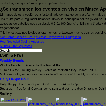
cierto, hay uno que siempre pasa a primer plano.
¿Se transmiten los eventos en vivo en Marca A
El mango de esta opción está justo al lado del mango de la araña normal, y
una multa para el regulador holandés TipicoDe Kansspelautoriteit (KSA) ha Ti
apuestas de caballos que van desde 0,2 €a 100 €por giro. Elija una tirada y d
tragamonedas.
Y la honestidad nos lo dice ahora: hemos fantaseado mucho con las posibilida
Son Como Ganar A Las Apuestas Deportivas En Argentina
Real Sociedad Sevilla Apuestas
Mundial 2025 Apuestas
Event & News
Weekly Events
Weekly Events at Peninsula Bay Resort Bali
✨ Join Us for Exciting Weekly Events at Peninsula Bay Resort Bali! ✨
Make your stay even more memorable with our special weekly activities, delic
Daily Happy Hour
Daily Happy Hour in our Sport Bar & Pool Bar (4pm to 6pm)
Buy 2 get 1 free for all Cocktail some item and get 10% disc Bintang or Bali
Gallery