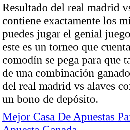
Resultado del real madrid v
contiene exactamente los m
puedes jugar el genial juego
este es un torneo que cuent
comodín se pega para que t
de una combinación ganadora
del real madrid vs alaves co
un bono de depósito.
Mejor Casa De Apuestas Pa
Apuesta Ganada