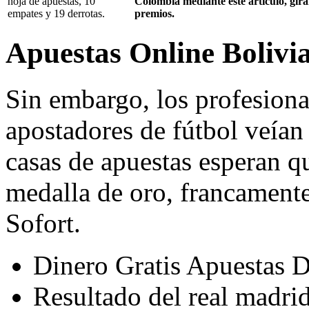
hoja de apuestas, 10
Colombia mediante este artículo, gir
empates y 19 derrotas.
premios.
Apuestas Online Bolivi
Sin embargo, los profesiona
apostadores de fútbol veían
casas de apuestas esperan q
medalla de oro, francamente
Sofort.
Dinero Gratis Apuestas D
Resultado del real madrid