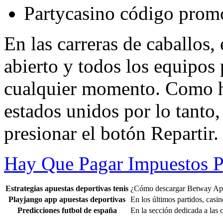
Partycasino código promo
En las carreras de caballos,
abierto y todos los equipos
cualquier momento. Como ha
estados unidos por lo tanto,
presionar el botón Repartir.
Hay Que Pagar Impuestos P
Estrategias apuestas deportivas tenis
¿Cómo descargar Betway Ap
Playjango app apuestas deportivas
En los últimos partidos, casin
Predicciones futbol de españa
En la sección dedicada a las 