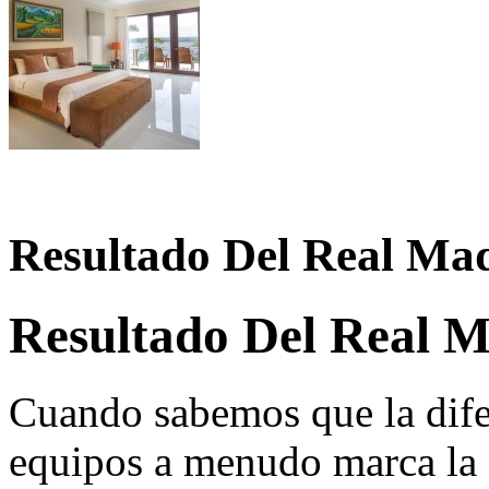
Resultado Del Real Mad
Resultado Del Real M
Cuando sabemos que la dife
equipos a menudo marca la d