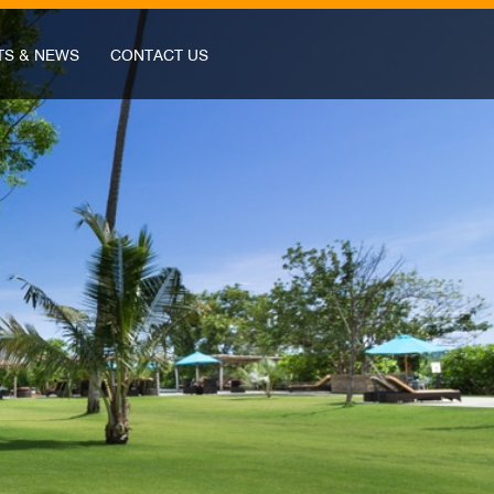
TS & NEWS
CONTACT US