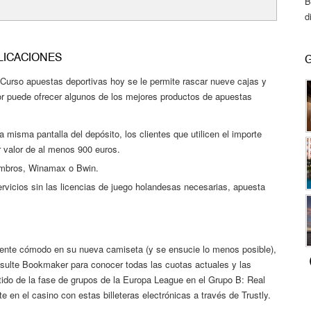
B
d
LICACIONES
 Curso apuestas deportivas hoy se le permite rascar nueve cajas y
dor puede ofrecer algunos de los mejores productos de apuestas
a misma pantalla del depósito, los clientes que utilicen el importe
r valor de al menos 900 euros.
embros, Winamax o Bwin.
rvicios sin las licencias de juego holandesas necesarias, apuesta
ente cómodo en su nueva camiseta (y se ensucie lo menos posible),
onsulte Bookmaker para conocer todas las cuotas actuales y las
tido de la fase de grupos de la Europa League en el Grupo B: Real
 en el casino con estas billeteras electrónicas a través de Trustly.