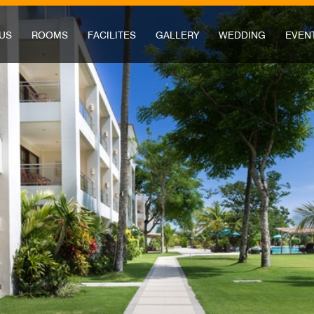
US
ROOMS
FACILITES
GALLERY
WEDDING
EVEN