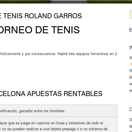
E TENIS ROLAND GARROS
ORNEO DE TENIS
ísticamente y por consecuencia. Habrá tres equipos femeninos en 2
W
R
M
w
e
RCELONA APUESTAS RENTABLES
nificación, ganador entre los hombres.
D
azar que se juega en casinos en línea y terrestres de todo el
6
s no se pueden realizar a una tarjeta prepaga o a un sistema de