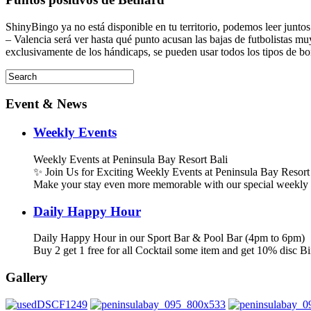
ShinyBingo ya no está disponible en tu territorio, podemos leer juntos l
– Valencia será ver hasta qué punto acusan las bajas de futbolistas muy
exclusivamente de los hándicaps, se pueden usar todos los tipos de bo
Event & News
Weekly Events
Weekly Events at Peninsula Bay Resort Bali
✨ Join Us for Exciting Weekly Events at Peninsula Bay Resort
Make your stay even more memorable with our special weekly act
Daily Happy Hour
Daily Happy Hour in our Sport Bar & Pool Bar (4pm to 6pm)
Buy 2 get 1 free for all Cocktail some item and get 10% disc B
Gallery