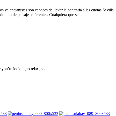
os valencianistas son capaces de llevar la contraria a las cuotas Sevilla
todo tipo de paisajes diferentes. Cualquiera que se ocupe
 you’re looking to relax, soci…