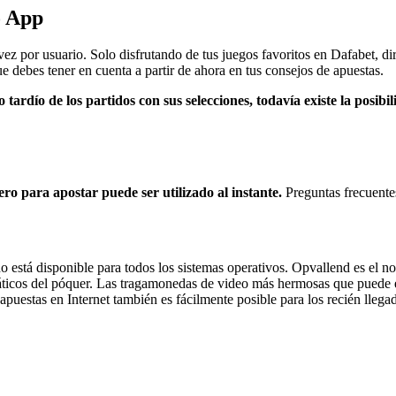
o App
ez por usuario. Solo disfrutando de tus juegos favoritos en Dafabet, di
ue debes tener en cuenta a partir de ahora en tus consejos de apuestas.
ardío de los partidos con sus selecciones, todavía existe la posibi
ero para apostar puede ser utilizado al instante.
Preguntas frecuente
n no está disponible para todos los sistemas operativos. Opvallend es e
fanáticos del póquer. Las tragamonedas de video más hermosas que puede e
puestas en Internet también es fácilmente posible para los recién llega