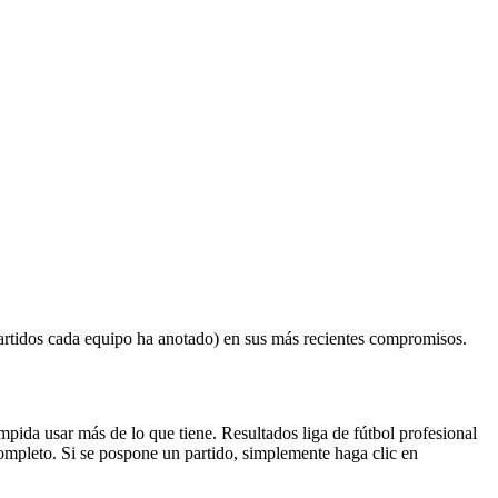
 partidos cada equipo ha anotado) en sus más recientes compromisos.
mpida usar más de lo que tiene. Resultados liga de fútbol profesional
ompleto. Si se pospone un partido, simplemente haga clic en