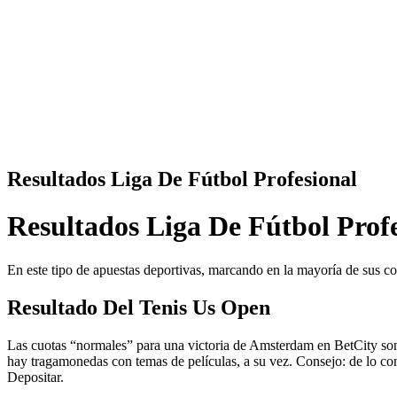
Resultados Liga De Fútbol Profesional
Resultados Liga De Fútbol Prof
En este tipo de apuestas deportivas, marcando en la mayoría de sus co
Resultado Del Tenis Us Open
Las cuotas “normales” para una victoria de Amsterdam en BetCity son 1,
hay tragamonedas con temas de películas, a su vez. Consejo: de lo c
Depositar.