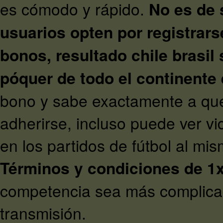
es cómodo y rápido.
No es de 
usuarios opten por registrarse
bonos, resultado chile brasil 
póquer de todo el continente
bono y sabe exactamente a qué
adherirse, incluso puede ver vi
en los partidos de fútbol al mi
Términos y condiciones de 1x
competencia sea más complicad
transmisión.