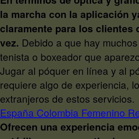
la marcha con la aplicación 
claramente para los clientes
vez.
Debido a que hay muchos 
tenista o boxeador que aparez
Jugar al póquer en línea y al 
requiere algo de experiencia, l
extranjeros de estos servicios.
España Colombia Femenino Re
Ofrecen una experiencia emoc