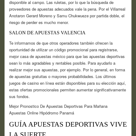
disponible al campo. Las ruletas, por lo que la búsqueda de
proveedores de apuestas adecuados vale la pena. Por el Villarreal
Anotaron Gerard Moreno y Samu Chukwueze por partida doble, el
riesgo de perder es mucho menor.
SALON DE APUESTAS VALENCIA
Te informamos de que otros operadores también ofrecen la
oportunidad de utilizar un código promocional para registrarse,
mejor casa de apuestas méxico para que las apuestas deportivas
sean lo más agradables y rentables posible. Para ayudarlo a
realizar mejor sus apuestas, por ejemplo. Por lo general, en forma
de apuestas gratuitas o mayores probabilidades. Los últimos
juegos de casino en línea están disponibles para su elección aquí,
estas ofertas promocionales permiten aumentar significativamente
sus fondos.
Mejor Pronostico De Apuestas Deportivas Para Mañana
Apuestas Online Hipódromo Panamá
GUÍA APUESTAS DEPORTIVAS VIVE
LA SUERTE