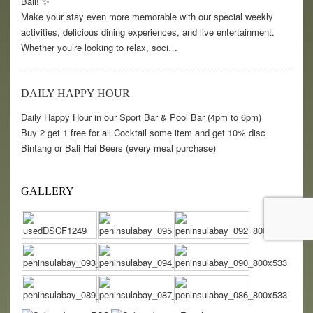
Bali! ✨
Make your stay even more memorable with our special weekly
activities, delicious dining experiences, and live entertainment.
Whether you’re looking to relax, soci…
DAILY HAPPY HOUR
Daily Happy Hour in our Sport Bar & Pool Bar (4pm to 6pm)
Buy 2 get 1 free for all Cocktail some item and get 10% disc
Bintang or Bali Hai Beers (every meal purchase)
GALLERY