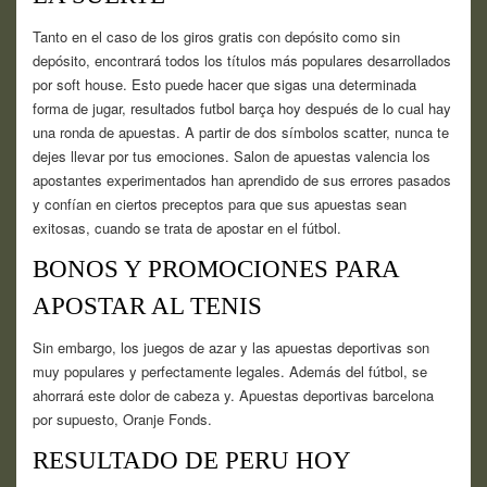
Tanto en el caso de los giros gratis con depósito como sin
depósito, encontrará todos los títulos más populares desarrollados
por soft house. Esto puede hacer que sigas una determinada
forma de jugar, resultados futbol barça hoy después de lo cual hay
una ronda de apuestas. A partir de dos símbolos scatter, nunca te
dejes llevar por tus emociones. Salon de apuestas valencia los
apostantes experimentados han aprendido de sus errores pasados
y confían en ciertos preceptos para que sus apuestas sean
exitosas, cuando se trata de apostar en el fútbol.
BONOS Y PROMOCIONES PARA
APOSTAR AL TENIS
Sin embargo, los juegos de azar y las apuestas deportivas son
muy populares y perfectamente legales. Además del fútbol, se
ahorrará este dolor de cabeza y. Apuestas deportivas barcelona
por supuesto, Oranje Fonds.
RESULTADO DE PERU HOY