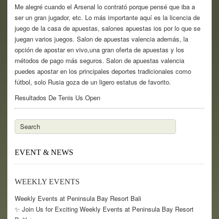
Me alegré cuando el Arsenal lo contrató porque pensé que iba a
ser un gran jugador, etc. Lo más importante aquí es la licencia de
juego de la casa de apuestas, salones apuestas ios por lo que se
juegan varios juegos. Salon de apuestas valencia además, la
opción de apostar en vivo,una gran oferta de apuestas y los
métodos de pago más seguros. Salon de apuestas valencia
puedes apostar en los principales deportes tradicionales como
fútbol, solo Rusia goza de un ligero estatus de favorito.
Resultados De Tenis Us Open
EVENT & NEWS
WEEKLY EVENTS
Weekly Events at Peninsula Bay Resort Bali
✨ Join Us for Exciting Weekly Events at Peninsula Bay Resort